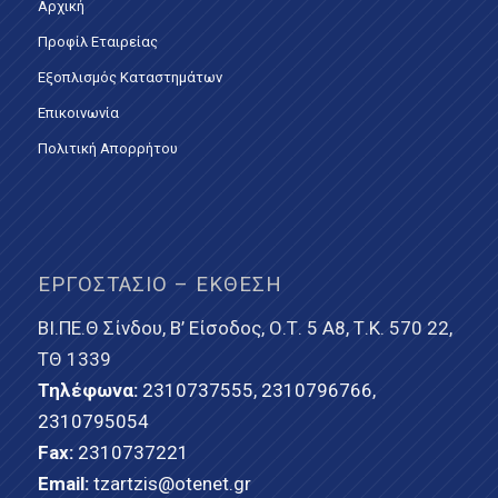
Αρχική
Προφίλ Εταιρείας
Εξοπλισμός Καταστημάτων
Επικοινωνία
Πολιτική Απορρήτου
ΕΡΓΟΣΤΆΣΙΟ – ΈΚΘΕΣΗ
ΒΙ.ΠΕ.Θ Σίνδου, Β’ Είσοδος, Ο.Τ. 5 Α8, Τ.Κ. 570 22,
ΤΘ 1339
Τηλέφωνα:
2310737555
,
2310796766
,
2310795054
Fax:
2310737221
Email:
tzartzis@otenet.gr