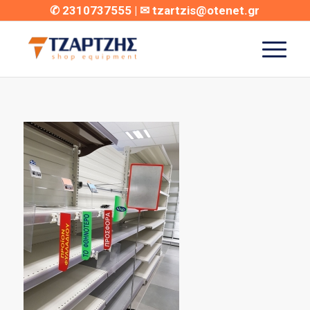
✆
2310737555
| ✉
tzartzis@otenet.gr