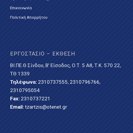
Επικοινωνία
Πολιτική Απορρήτου
ΕΡΓΟΣΤΆΣΙΟ – ΈΚΘΕΣΗ
ΒΙ.ΠΕ.Θ Σίνδου, Β’ Είσοδος, Ο.Τ. 5 Α8, Τ.Κ. 570 22,
ΤΘ 1339
Τηλέφωνα:
2310737555
,
2310796766
,
2310795054
Fax:
2310737221
Email:
tzartzis@otenet.gr