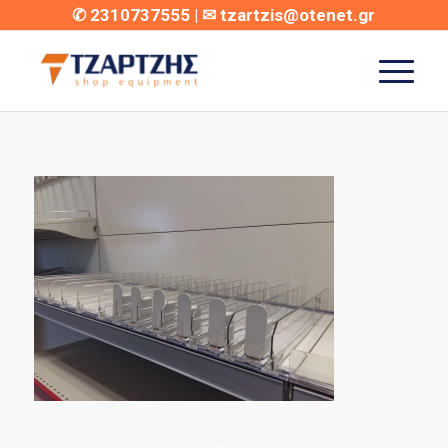
✆
2310737555
| ✉
tzartzis@otenet.gr