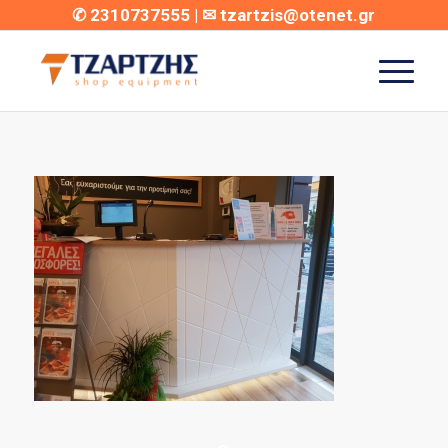
✆
2310737555
| ✉
tzartzis@otenet.gr