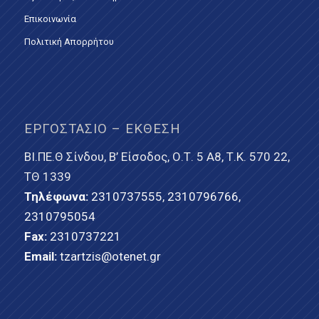
Επικοινωνία
Πολιτική Απορρήτου
ΕΡΓΟΣΤΆΣΙΟ – ΈΚΘΕΣΗ
ΒΙ.ΠΕ.Θ Σίνδου, Β’ Είσοδος, Ο.Τ. 5 Α8, Τ.Κ. 570 22,
ΤΘ 1339
Τηλέφωνα:
2310737555
,
2310796766
,
2310795054
Fax:
2310737221
Email:
tzartzis@otenet.gr