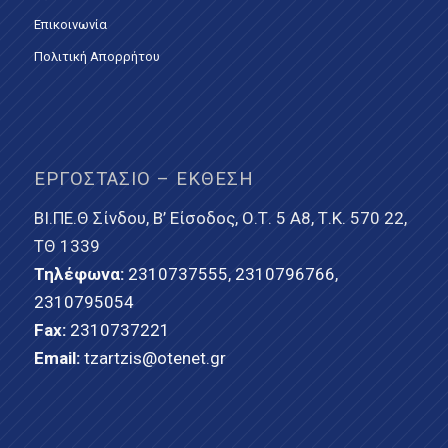
Επικοινωνία
Πολιτική Απορρήτου
ΕΡΓΟΣΤΆΣΙΟ – ΈΚΘΕΣΗ
ΒΙ.ΠΕ.Θ Σίνδου, Β’ Είσοδος, Ο.Τ. 5 Α8, Τ.Κ. 570 22,
ΤΘ 1339
Τηλέφωνα:
2310737555
,
2310796766
,
2310795054
Fax:
2310737221
Email:
tzartzis@otenet.gr