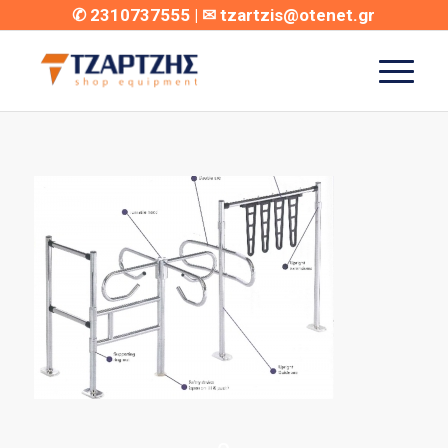
✆
2310737555
| ✉
tzartzis@otenet.gr