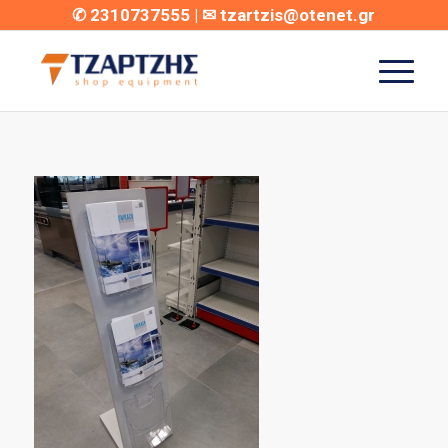
✆
2310737555
| ✉
tzartzis@otenet.gr