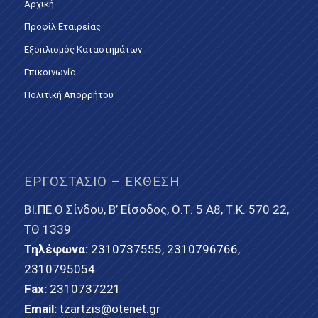
Αρχική
Προφίλ Εταιρείας
Εξοπλισμός Καταστημάτων
Επικοινωνία
Πολιτική Απορρήτου
ΕΡΓΟΣΤΆΣΙΟ – ΈΚΘΕΣΗ
ΒΙ.ΠΕ.Θ Σίνδου, Β’ Είσοδος, Ο.Τ. 5 Α8, Τ.Κ. 570 22,
ΤΘ 1339
Τηλέφωνα:
2310737555
,
2310796766
,
2310795054
Fax:
2310737221
Email:
tzartzis@otenet.gr