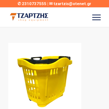
✆
2310737555
| ✉
tzartzis@otenet.gr