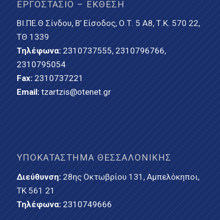
ΕΡΓΟΣΤΆΣΙΟ – ΈΚΘΕΣΗ
ΒΙ.ΠΕ.Θ Σίνδου, Β’ Είσοδος, Ο.Τ. 5 Α8, Τ.Κ. 570 22,
ΤΘ 1339
Τηλέφωνα:
2310737555
,
2310796766
,
2310795054
Fax:
2310737221
Email:
tzartzis@otenet.gr
ΥΠΟΚΑΤΆΣΤΗΜΑ ΘΕΣΣΑΛΟΝΊΚΗΣ
Διεύθυνση:
28ης Οκτωβρίου 131, Αμπελόκηποι,
ΤΚ 561 21
Τηλέφωνα:
2310749666