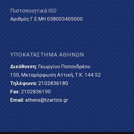
Πιστοποιητικά ISO
Αριθμός Γ.Ε.ΜΗ 038003405000
ΥΠΟΚΑΤΆΣΤΗΜΑ ΑΘΗΝΏΝ
Διεύθυνση:
Γεωργίου Παπανδρέου
150, Μεταμόρφωση Αττική, Τ.Κ. 144 52
Τηλέφωνα:
2102836180
Fax:
2102836190
Email:
athens@tzartzis.gr