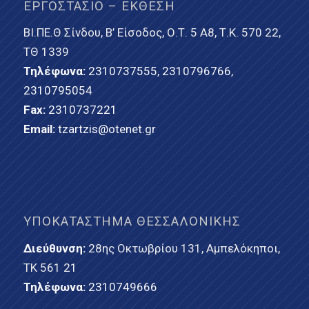
ΕΡΓΟΣΤΆΣΙΟ – ΈΚΘΕΣΗ
ΒΙ.ΠΕ.Θ Σίνδου, Β’ Είσοδος, Ο.Τ. 5 Α8, Τ.Κ. 570 22,
ΤΘ 1339
Τηλέφωνα:
2310737555
,
2310796766
,
2310795054
Fax:
2310737221
Email:
tzartzis@otenet.gr
ΥΠΟΚΑΤΆΣΤΗΜΑ ΘΕΣΣΑΛΟΝΊΚΗΣ
Διεύθυνση:
28ης Οκτωβρίου 131, Αμπελόκηποι,
ΤΚ 561 21
Τηλέφωνα:
2310749666