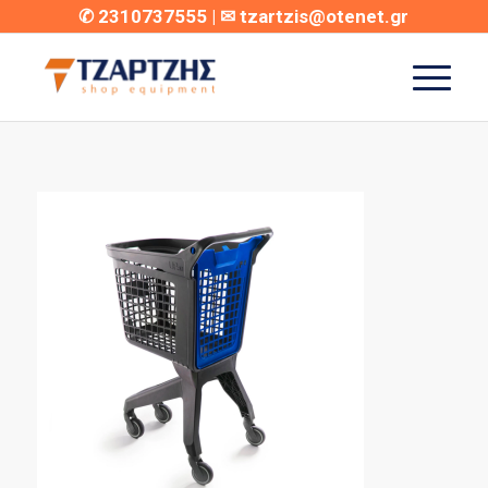
✆
2310737555
| ✉
tzartzis@otenet.gr