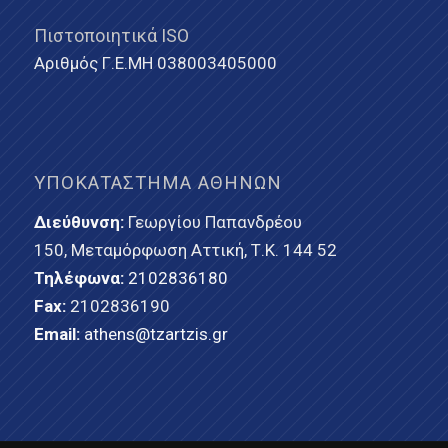
Πιστοποιητικά ISO
Αριθμός Γ.Ε.ΜΗ 038003405000
ΥΠΟΚΑΤΆΣΤΗΜΑ ΑΘΗΝΏΝ
Διεύθυνση:
Γεωργίου Παπανδρέου
150, Μεταμόρφωση Αττική, Τ.Κ. 144 52
Τηλέφωνα:
2102836180
Fax:
2102836190
Email:
athens@tzartzis.gr