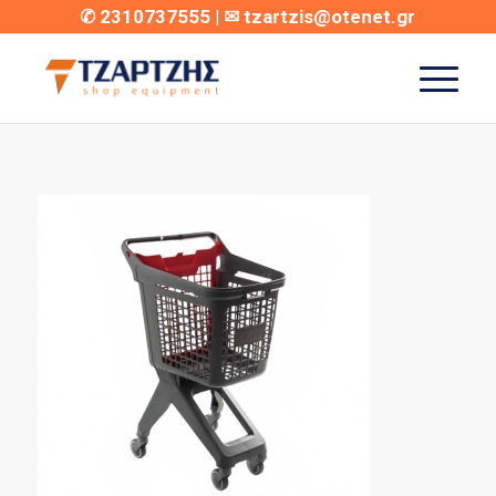
✆
2310737555
| ✉
tzartzis@otenet.gr