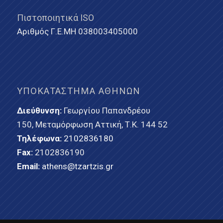
Πιστοποιητικά ISO
Αριθμός Γ.Ε.ΜΗ 038003405000
ΥΠΟΚΑΤΆΣΤΗΜΑ ΑΘΗΝΏΝ
Διεύθυνση:
Γεωργίου Παπανδρέου
150, Μεταμόρφωση Αττική, Τ.Κ. 144 52
Τηλέφωνα:
2102836180
Fax:
2102836190
Email:
athens@tzartzis.gr