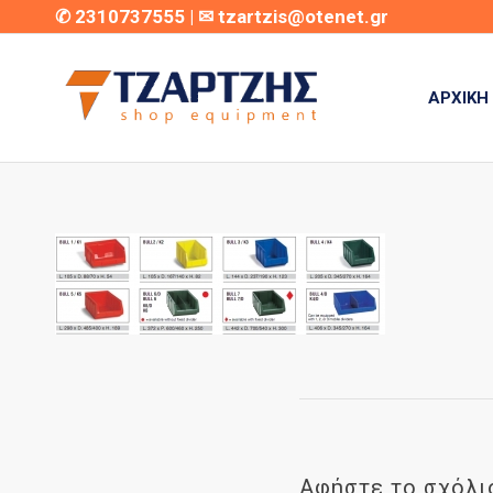
✆
2310737555
| ✉
tzartzis@otenet.gr
ΑΡΧΙΚΉ
Αφήστε το σχόλι