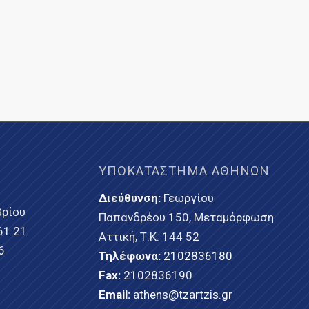
ΥΠΟΚΑΤΆΣΤΗΜΑ ΑΘΗΝΏΝ
Διεύθυνση:
Γεωργίου
ρίου
Παπανδρέου 150, Μεταμόρφωση
61 21
Αττική, Τ.Κ. 144 52
6
Τηλέφωνα:
2102836180
Fax:
2102836190
Email:
athens@tzartzis.gr