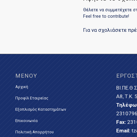
Θέλετε να συμμετέχετε σ
Feel free to contribute!
Για να σχολιάσετε πρ
ΜΕΝΟΎ
ΕΡΓΟΣ
Αρχική
ΒΙ.ΠΕ.Θ Σ
Α8, Τ.Κ.
Προφίλ Εταιρείας
Τηλέφω
Εξοπλισμός Καταστημάτων
231079
Επικοινωνία
Fax:
231
Email:
tz
Πολιτική Απορρήτου