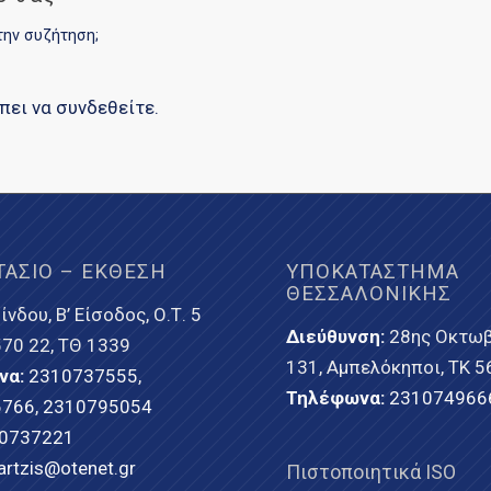
την συζήτηση;
έπει να
συνδεθείτε
.
ΤΆΣΙΟ – ΈΚΘΕΣΗ
ΥΠΟΚΑΤΆΣΤΗΜΑ
ΘΕΣΣΑΛΟΝΊΚΗΣ
ίνδου, Β’ Είσοδος, Ο.Τ. 5
Διεύθυνση:
28ης Οκτωβ
 570 22, ΤΘ 1339
131, Αμπελόκηποι, ΤΚ 5
να:
2310737555
,
Τηλέφωνα:
231074966
6766
,
2310795054
0737221
artzis@otenet.gr
Πιστοποιητικά ISO