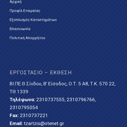
Αρχική
Προφίλ Εταιρείας
Εξοπλισμός Καταστημάτων
Επικοινωνία
Πολιτική Απορρήτου
ΕΡΓΟΣΤΆΣΙΟ – ΈΚΘΕΣΗ
ΒΙ.ΠΕ.Θ Σίνδου, Β’ Είσοδος, Ο.Τ. 5 Α8, Τ.Κ. 570 22,
ΤΘ 1339
Τηλέφωνα:
2310737555
,
2310796766
,
2310795054
Fax:
2310737221
Email:
tzartzis@otenet.gr