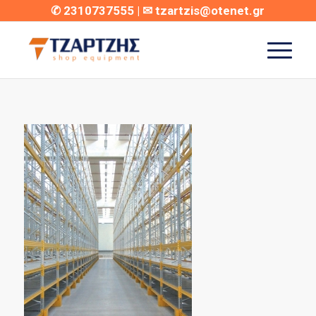
✆
2310737555
| ✉
tzartzis@otenet.gr