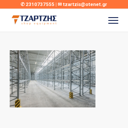
✆
2310737555
| ✉
tzartzis@otenet.gr