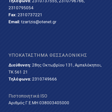
Τηλέφωνα:
2310737555
,
2310796766
,
2310795054
Fax:
2310737221
Email:
tzartzis@otenet.gr
ΥΠΟΚΑΤΆΣΤΗΜΑ ΘΕΣΣΑΛΟΝΊΚΗΣ
Διεύθυνση:
28ης Οκτωβρίου 131, Αμπελόκηποι,
ΤΚ 561 21
Τηλέφωνα:
2310749666
Πιστοποιητικά ISO
Αριθμός Γ.Ε.ΜΗ 038003405000