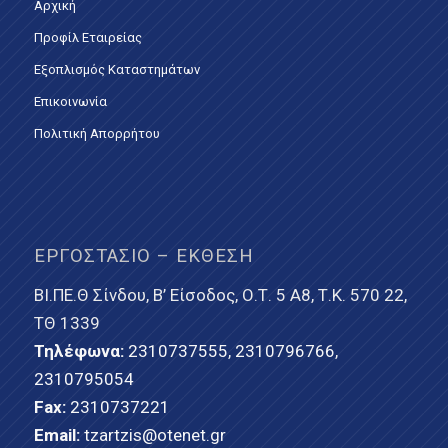
Αρχική
Προφίλ Εταιρείας
Εξοπλισμός Καταστημάτων
Επικοινωνία
Πολιτική Απορρήτου
ΕΡΓΟΣΤΆΣΙΟ – ΈΚΘΕΣΗ
ΒΙ.ΠΕ.Θ Σίνδου, Β’ Είσοδος, Ο.Τ. 5 Α8, Τ.Κ. 570 22,
ΤΘ 1339
Τηλέφωνα:
2310737555
,
2310796766
,
2310795054
Fax:
2310737221
Email:
tzartzis@otenet.gr