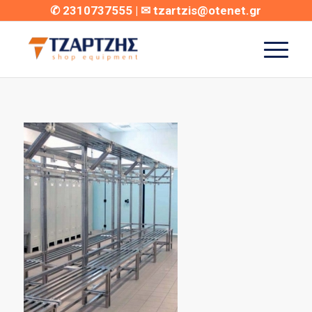
✆
2310737555
| ✉
tzartzis@otenet.gr