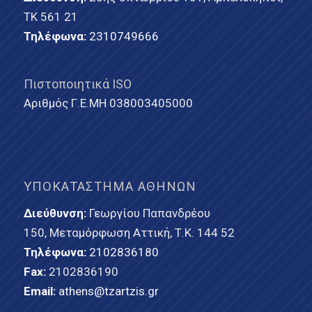
ΤΚ 561 21
Τηλέφωνα:
2310749666
Πιστοποιητικά ISO
Αριθμός Γ.Ε.ΜΗ 038003405000
ΥΠΟΚΑΤΆΣΤΗΜΑ ΑΘΗΝΏΝ
Διεύθυνση:
Γεωργίου Παπανδρέου
150, Μεταμόρφωση Αττική, Τ.Κ. 144 52
Τηλέφωνα:
2102836180
Fax:
2102836190
Email:
athens@tzartzis.gr