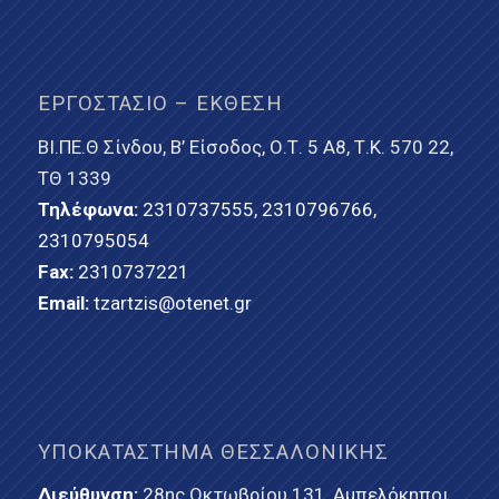
ΕΡΓΟΣΤΆΣΙΟ – ΈΚΘΕΣΗ
ΒΙ.ΠΕ.Θ Σίνδου, Β’ Είσοδος, Ο.Τ. 5 Α8, Τ.Κ. 570 22,
ΤΘ 1339
Τηλέφωνα:
2310737555
,
2310796766
,
2310795054
Fax:
2310737221
Email:
tzartzis@otenet.gr
ΥΠΟΚΑΤΆΣΤΗΜΑ ΘΕΣΣΑΛΟΝΊΚΗΣ
Διεύθυνση:
28ης Οκτωβρίου 131, Αμπελόκηποι,