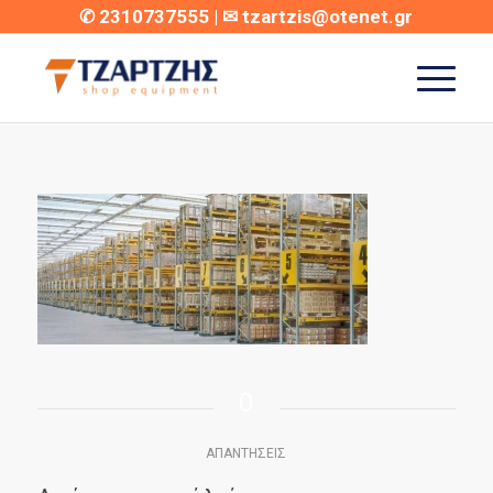
✆
2310737555
| ✉
tzartzis@otenet.gr
0
ΑΠΑΝΤΉΣΕΙΣ