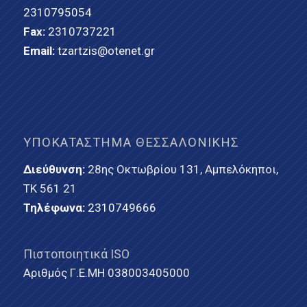
2310795054
Fax:
2310737221
Email:
tzartzis@otenet.gr
ΥΠΟΚΑΤΆΣΤΗΜΑ ΘΕΣΣΑΛΟΝΊΚΗΣ
Διεύθυνση:
28ης Οκτωβρίου 131, Αμπελόκηποι,
ΤΚ 561 21
Τηλέφωνα:
2310749666
Πιστοποιητικά ISO
Αριθμός Γ.Ε.ΜΗ 038003405000