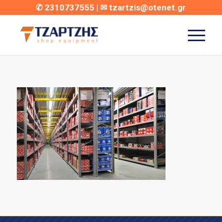
✆
2310737555
| ✉
tzartzis@otenet.gr