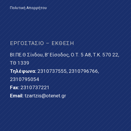
Πολιτική Απορρήτου
ΕΡΓΟΣΤΆΣΙΟ – ΈΚΘΕΣΗ
ΒΙ.ΠΕ.Θ Σίνδου, Β’ Είσοδος, Ο.Τ. 5 Α8, Τ.Κ. 570 22,
ΤΘ 1339
Τηλέφωνα:
2310737555
,
2310796766
,
2310795054
Fax:
2310737221
Email:
tzartzis@otenet.gr