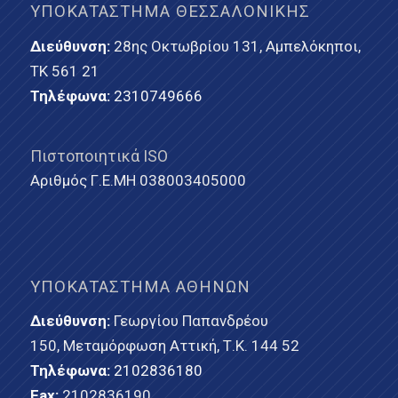
ΥΠΟΚΑΤΆΣΤΗΜΑ ΘΕΣΣΑΛΟΝΊΚΗΣ
Διεύθυνση:
28ης Οκτωβρίου 131, Αμπελόκηποι,
ΤΚ 561 21
Τηλέφωνα:
2310749666
Πιστοποιητικά ISO
Αριθμός Γ.Ε.ΜΗ 038003405000
ΥΠΟΚΑΤΆΣΤΗΜΑ ΑΘΗΝΏΝ
Διεύθυνση:
Γεωργίου Παπανδρέου
150, Μεταμόρφωση Αττική, Τ.Κ. 144 52
Τηλέφωνα:
2102836180
Fax:
2102836190