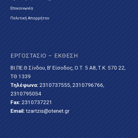
Επικοινωνία
Πολιτική Απορρήτου
ΕΡΓΟΣΤΆΣΙΟ – ΈΚΘΕΣΗ
ΒΙ.ΠΕ.Θ Σίνδου, Β’ Είσοδος, Ο.Τ. 5 Α8, Τ.Κ. 570 22,
ΤΘ 1339
Τηλέφωνα:
2310737555
,
2310796766
,
2310795054
Fax:
2310737221
Email:
tzartzis@otenet.gr