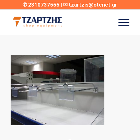
✆
2310737555
| ✉
tzartzis@otenet.gr