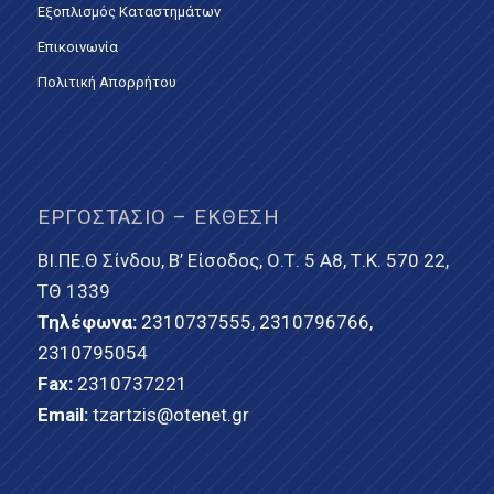
Εξοπλισμός Καταστημάτων
Επικοινωνία
Πολιτική Απορρήτου
ΕΡΓΟΣΤΆΣΙΟ – ΈΚΘΕΣΗ
ΒΙ.ΠΕ.Θ Σίνδου, Β’ Είσοδος, Ο.Τ. 5 Α8, Τ.Κ. 570 22,
ΤΘ 1339
Τηλέφωνα:
2310737555
,
2310796766
,
2310795054
Fax:
2310737221
Email:
tzartzis@otenet.gr