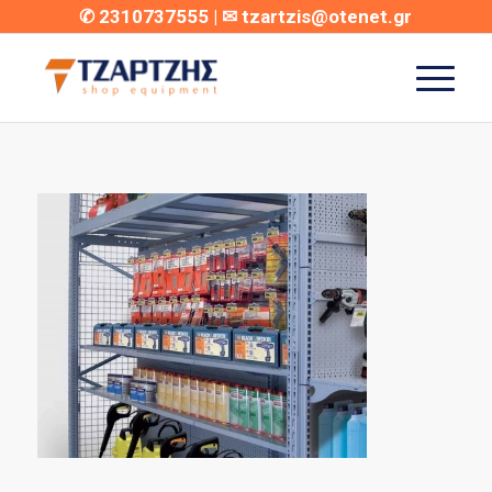
✆
2310737555
| ✉
tzartzis@otenet.gr