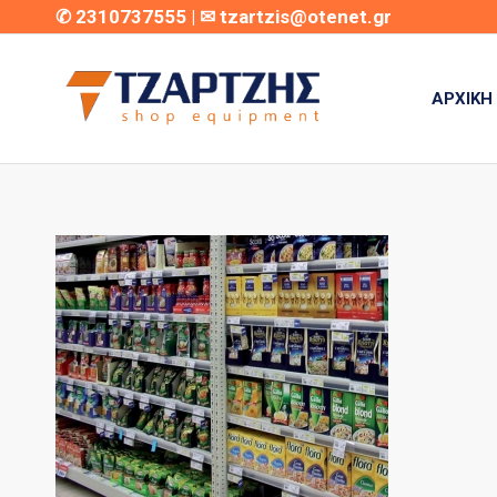
✆
2310737555
| ✉
tzartzis@otenet.gr
ΑΡΧΙΚΉ