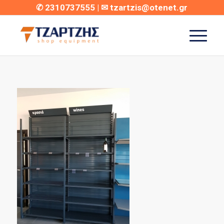
✆
2310737555
| ✉
tzartzis@otenet.gr