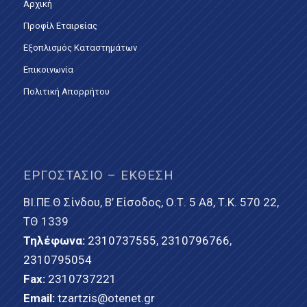
Αρχική
Προφίλ Εταιρείας
Εξοπλισμός Καταστημάτων
Επικοινωνία
Πολιτική Απορρήτου
ΕΡΓΟΣΤΆΣΙΟ – ΈΚΘΕΣΗ
ΒΙ.ΠΕ.Θ Σίνδου, Β’ Είσοδος, Ο.Τ. 5 Α8, Τ.Κ. 570 22,
ΤΘ 1339
Τηλέφωνα:
2310737555
,
2310796766
,
2310795054
Fax:
2310737221
Email:
tzartzis@otenet.gr