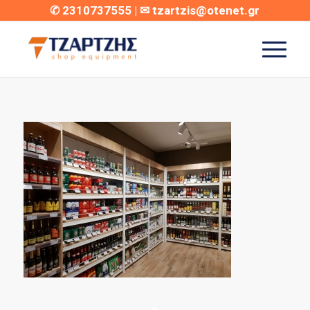
✆
2310737555
| ✉
tzartzis@otenet.gr