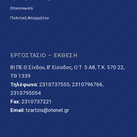
Επικοινωνία
Πολιτική Απορρήτου
ΕΡΓΟΣΤΆΣΙΟ – ΈΚΘΕΣΗ
ΒΙ.ΠΕ.Θ Σίνδου, Β’ Είσοδος, Ο.Τ. 5 Α8, Τ.Κ. 570 22,
ΤΘ 1339
Τηλέφωνα:
2310737555
,
2310796766
,
2310795054
Fax:
2310737221
Email:
tzartzis@otenet.gr