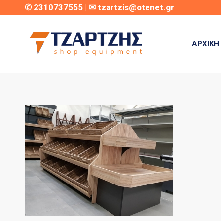
✆
2310737555
| ✉
tzartzis@otenet.gr
ΑΡΧΙΚΉ