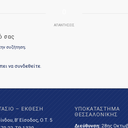
0
ΑΠΑΝΤΉΣΕΙΣ
ό σας
την συζήτηση;
έπει να
συνδεθείτε
.
ΤΆΣΙΟ – ΈΚΘΕΣΗ
ΥΠΟΚΑΤΆΣΤΗΜΑ
ΘΕΣΣΑΛΟΝΊΚΗΣ
ίνδου, Β’ Είσοδος, Ο.Τ. 5
Διεύθυνση:
28ης Οκτωβ
 570 22, ΤΘ 1339