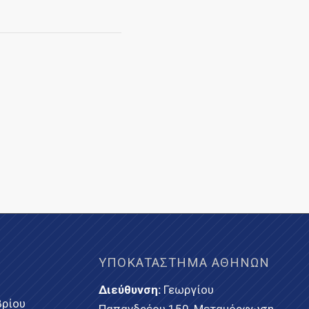
ΥΠΟΚΑΤΆΣΤΗΜΑ ΑΘΗΝΏΝ
Διεύθυνση:
Γεωργίου
ρίου
Παπανδρέου 150, Μεταμόρφωση