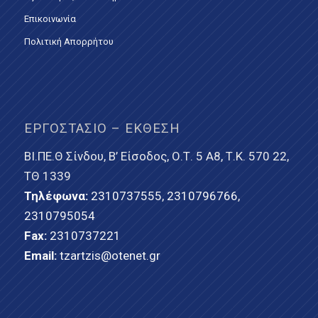
Επικοινωνία
Πολιτική Απορρήτου
ΕΡΓΟΣΤΆΣΙΟ – ΈΚΘΕΣΗ
ΒΙ.ΠΕ.Θ Σίνδου, Β’ Είσοδος, Ο.Τ. 5 Α8, Τ.Κ. 570 22,
ΤΘ 1339
Τηλέφωνα:
2310737555
,
2310796766
,
2310795054
Fax:
2310737221
Email:
tzartzis@otenet.gr