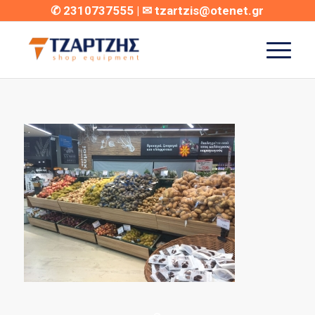
✆
2310737555
| ✉
tzartzis@otenet.gr