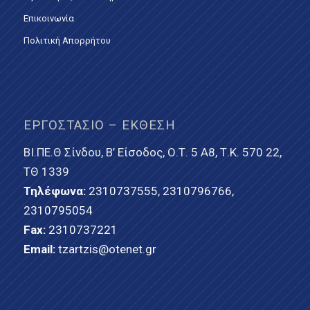
Επικοινωνία
Πολιτική Απορρήτου
ΕΡΓΟΣΤΆΣΙΟ – ΈΚΘΕΣΗ
ΒΙ.ΠΕ.Θ Σίνδου, Β’ Είσοδος, Ο.Τ. 5 Α8, Τ.Κ. 570 22,
ΤΘ 1339
Τηλέφωνα:
2310737555
,
2310796766
,
2310795054
Fax:
2310737221
Email:
tzartzis@otenet.gr