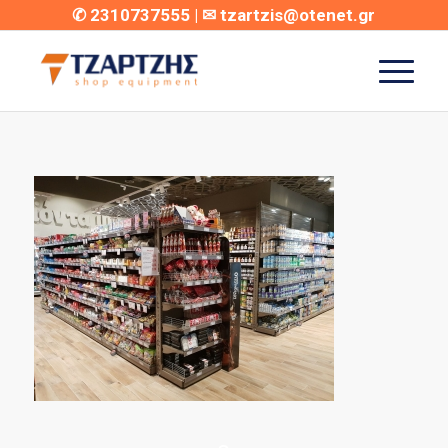
✆
2310737555
| ✉
tzartzis@otenet.gr