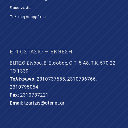
Επικοινωνία
Πολιτική Απορρήτου
ΕΡΓΟΣΤΆΣΙΟ – ΈΚΘΕΣΗ
ΒΙ.ΠΕ.Θ Σίνδου, Β’ Είσοδος, Ο.Τ. 5 Α8, Τ.Κ. 570 22,
ΤΘ 1339
Τηλέφωνα:
2310737555
,
2310796766
,
2310795054
Fax:
2310737221
Email:
tzartzis@otenet.gr