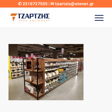
✆
2310737555
| ✉
tzartzis@otenet.gr