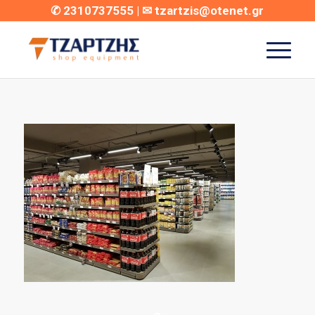
✆
2310737555
| ✉
tzartzis@otenet.gr