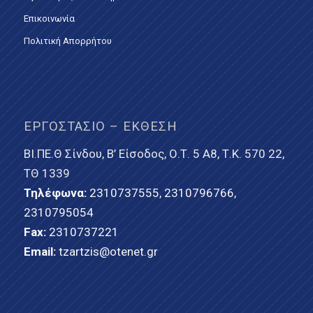
Επικοινωνία
Πολιτική Απορρήτου
ΕΡΓΟΣΤΆΣΙΟ – ΈΚΘΕΣΗ
ΒΙ.ΠΕ.Θ Σίνδου, Β’ Είσοδος, Ο.Τ. 5 Α8, Τ.Κ. 570 22,
ΤΘ 1339
Τηλέφωνα:
2310737555
,
2310796766
,
2310795054
Fax:
2310737221
Email:
tzartzis@otenet.gr