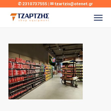
✆
2310737555
| ✉
tzartzis@otenet.gr