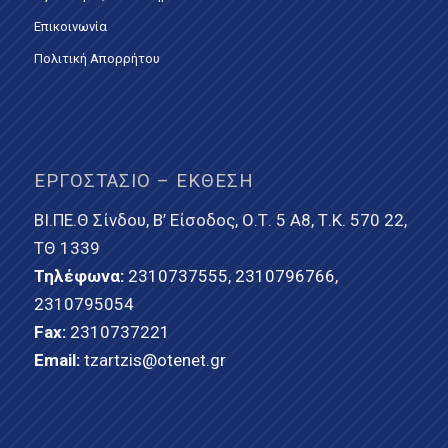
Επικοινωνία
Πολιτική Απορρήτου
ΕΡΓΟΣΤΆΣΙΟ – ΈΚΘΕΣΗ
ΒΙ.ΠΕ.Θ Σίνδου, Β’ Είσοδος, Ο.Τ. 5 Α8, Τ.Κ. 570 22,
ΤΘ 1339
Τηλέφωνα:
2310737555
,
2310796766
,
2310795054
Fax:
2310737221
Email:
tzartzis@otenet.gr