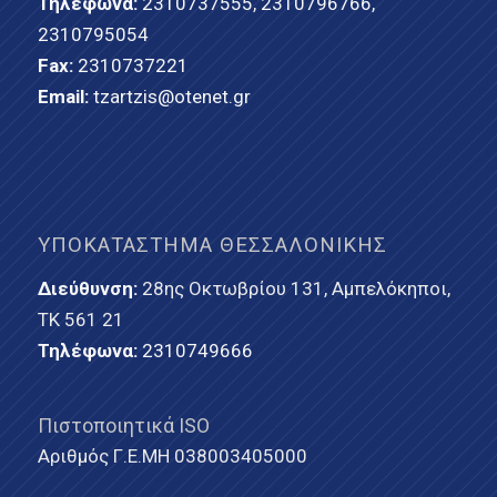
Τηλέφωνα:
2310737555
,
2310796766
,
2310795054
Fax:
2310737221
Email:
tzartzis@otenet.gr
ΥΠΟΚΑΤΆΣΤΗΜΑ ΘΕΣΣΑΛΟΝΊΚΗΣ
Διεύθυνση:
28ης Οκτωβρίου 131, Αμπελόκηποι,
ΤΚ 561 21
Τηλέφωνα:
2310749666
Πιστοποιητικά ISO
Αριθμός Γ.Ε.ΜΗ 038003405000