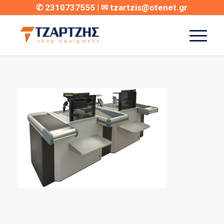
✆
2310737555
| ✉
tzartzis@otenet.gr