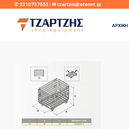
✆
2310737555
| ✉
tzartzis@otenet.gr
ΑΡΧΙΚΉ