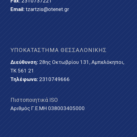
Fax:
2310737221
Email:
tzartzis@otenet.gr
ΥΠΟΚΑΤΆΣΤΗΜΑ ΘΕΣΣΑΛΟΝΊΚΗΣ
Διεύθυνση:
28ης Οκτωβρίου 131, Αμπελόκηποι,
ΤΚ 561 21
Τηλέφωνα:
2310749666
Πιστοποιητικά ISO
Αριθμός Γ.Ε.ΜΗ 038003405000