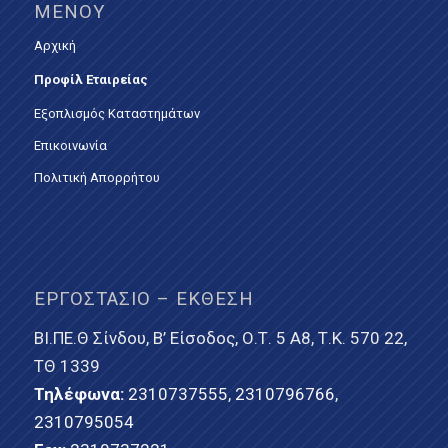
ΜΕΝΟΎ
Αρχική
Προφίλ Εταιρείας
Εξοπλισμός Καταστημάτων
Επικοινωνία
Πολιτική Απορρήτου
ΕΡΓΟΣΤΆΣΙΟ – ΈΚΘΕΣΗ
ΒΙ.ΠΕ.Θ Σίνδου, Β’ Είσοδος, Ο.Τ. 5 Α8, Τ.Κ. 570 22,
ΤΘ 1339
Τηλέφωνα:
2310737555
,
2310796766
,
2310795054